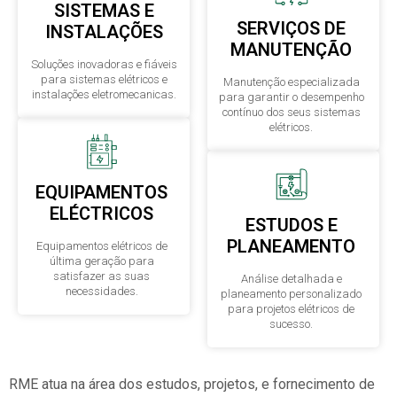
SISTEMAS E
SERVIÇOS DE
INSTALAÇÕES
MANUTENÇÃO
Soluções inovadoras e fiáveis
para sistemas elétricos e
Manutenção especializada
instalações eletromecanicas.
para garantir o desempenho
contínuo dos seus sistemas
elétricos.
EQUIPAMENTOS
ELÉCTRICOS
ESTUDOS E
PLANEAMENTO
Equipamentos elétricos de
última geração para
satisfazer as suas
Análise detalhada e
necessidades.
planeamento personalizado
para projetos elétricos de
sucesso.
RME atua na área dos estudos, projetos, e fornecimento de