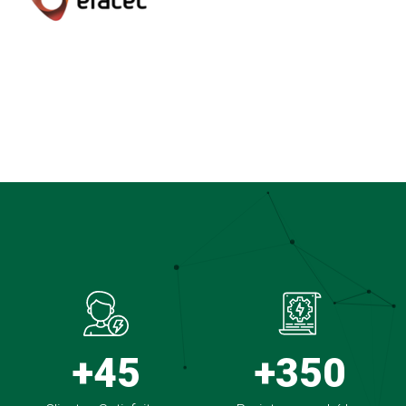
+45
+350